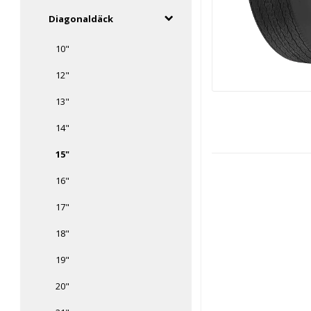
Diagonaldäck
10"
12"
13"
14"
15"
16"
17"
18"
19"
20"