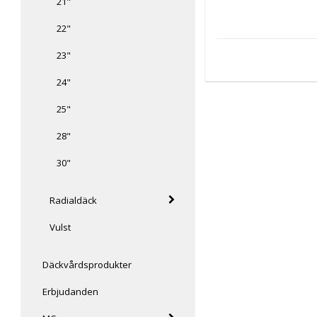
21"
22"
23"
24"
25"
28"
30"
Radialdäck
Vulst
Däckvårdsprodukter
Erbjudanden