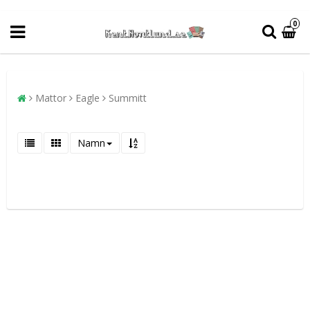
0
Mattor
Eagle
Summitt
Namn