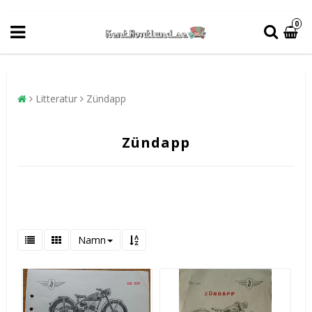
0
Litteratur
Zündapp
Zündapp
Namn