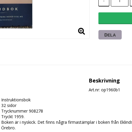
-
DELA
Beskrivning
Art.nr: op1960b1
Instruktionsbok

32 sidor

Trycknummer 908278

Tryckt 1959.

Boken är i nyskick. Det finns några firmastämplar i boken från Eklin
Örebro.