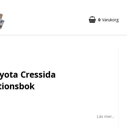
0
Varukorg
yota Cressida
tionsbok
Läs mer...